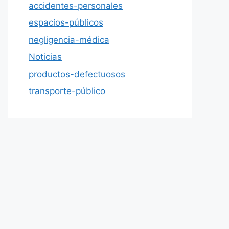
accidentes-personales
espacios-públicos
negligencia-médica
Noticias
productos-defectuosos
transporte-público