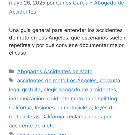
mayo 26, 2025
por
Carlos García - Abogado de
Accidentes
Una guía general para entender los accidentes
de moto en Los Ángeles, qué escenarios suelen
repetirse y por qué conviene documentar mejor
el caso.
Categorías
Abogados Accidentes de Moto
Etiquetas
accidentes de moto Los Ángeles
,
consulta
legal gratuita
,
elegir abogado de accidentes
,
indemnización accidente moto
,
lane splitting
California
,
lesiones en motocicleta
,
leyes de
motocicletas California
,
reclamaciones por
accidente de moto
Dejar un comentario