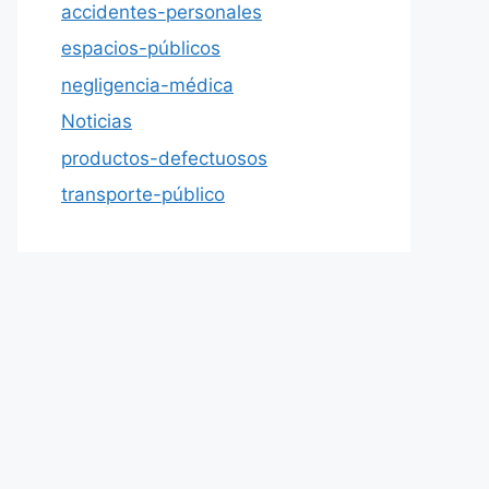
accidentes-personales
espacios-públicos
negligencia-médica
Noticias
productos-defectuosos
transporte-público